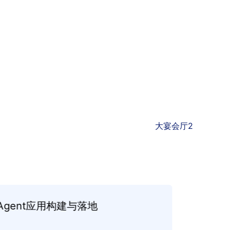
大宴会厅2
Agent应用构建与落地
去哪儿
Agent