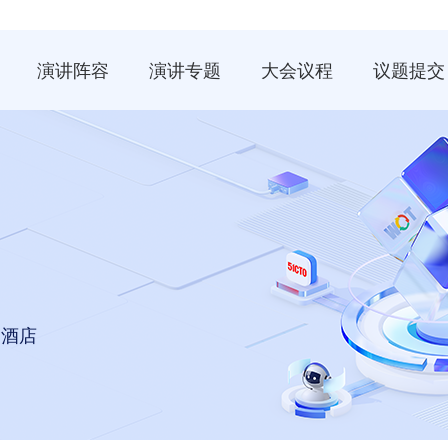
演讲阵容
演讲专题
大会议程
议题提交
豪酒店