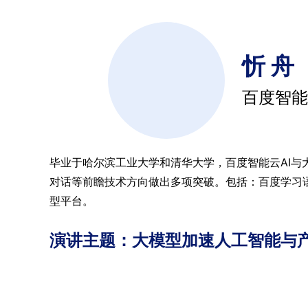
忻舟
百度智能
毕业于哈尔滨工业大学和清华大学，百度智能云AI
对话等前瞻技术方向做出多项突破。包括：百度学习语
型平台。
演讲主题：大模型加速人工智能与