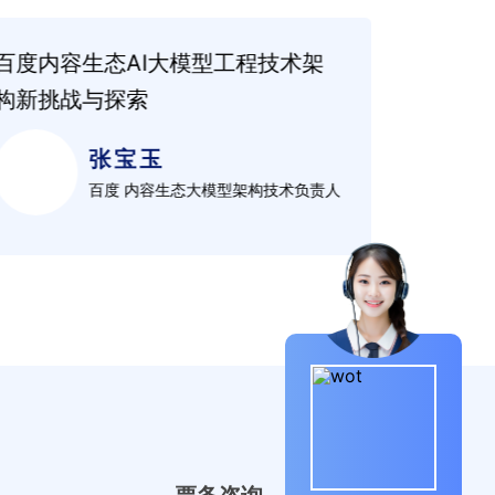
百度内容生态AI大模型工程技术架
网易云
构新挑战与探索
张宝玉
百度 内容生态大模型架构技术负责人