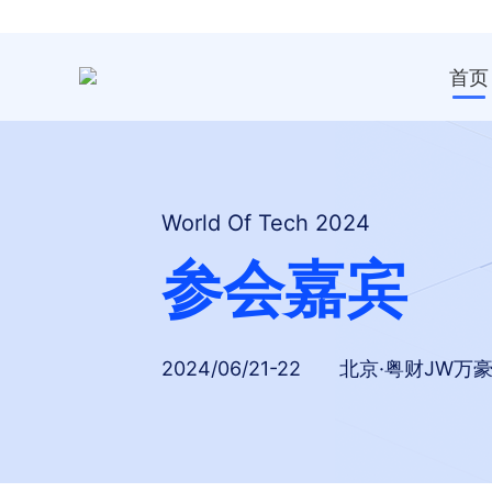
首页
World Of Tech 2024
参会嘉宾
2024/06/21-22
北京·粤财JW万