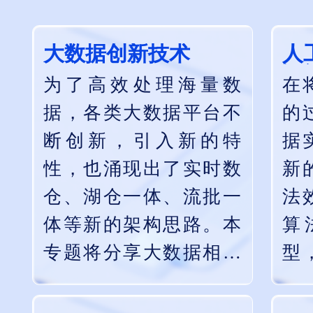
大数据创新技术
人
设
为了高效处理海量数
在
据，各类大数据平台不
的
断创新，引入新的特
据
性，也涌现出了实时数
新
仓、湖仓一体、流批一
法
体等新的架构思路。本
算
专题将分享大数据相关
型
框架、基础设施在创新
算
实践方面的最新进展。
断