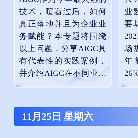
挑
技术，喧嚣过后，如何
业
验
真正落地并且为企业业
要
务赋能？本专题将围绕
20
以上问题，分享AIGC具
场
有代表性的实践案例，
年
并介绍AIGC在不同业务
2
方向落地的具体经验。
必然
需
载
11月25日 星期六
同
性