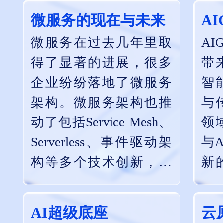
理
微服务的现在与未来
A
全
微服务在过去几年里取
A
化
得了显著的进展，很多
带
企业纷纷落地了微服务
智
架构。微服务架构也推
与
动了包括Service Mesh、
领
Serverless、事件驱动架
与A
构等多个技术创新，这
新
些技术有望反过来进一
专
步扩展微服务架构。与
A
AI超级底座
云
此同时，多云和混合云
维