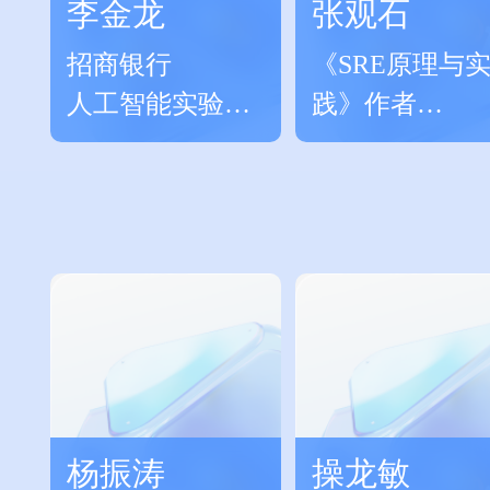
李金龙
张观石
招商银行
《SRE原理与
人工智能实验室
践》作者
主任
前虎牙运维架
师
杨振涛
操龙敏