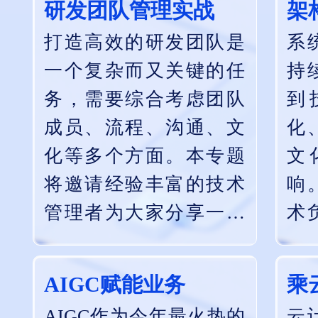
研发团队管理实战
架
算
打造高效的研发团队是
系
本
一个复杂而又关键的任
持
域
务，需要综合考虑团队
到
来
成员、流程、沟通、文
化
化等多个方面。本专题
文
将邀请经验丰富的技术
响
管理者为大家分享一些
术
实际的、可落地的管理
权
实践。
些
AIGC赋能业务
乘
业
AIGC作为今年最火热的
云