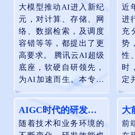
大模型推动AI进入新纪
近
环境也给微服务架构带
基
元，对计算、存储、网
进
来了新的挑战和场景。
话
络、数据检索，及调度
充
本专题将分享微服务架
容错等等，都提出了更
势
构最新的实战经验。
高要求。 腾讯云AI超级
性
底座，软硬自研领先，
时
为AI加速而生。本专场
定
聚焦云基础设施产品技
企
术，重点针对大模型训
服
AIGC时代的研发效
大
练、推理等AI场景，为
商
能
践
随着技术和业务环境的
前
您解读腾讯云如何通过
架