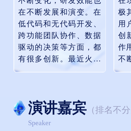
不断变化，研发效能也
在
领先业界的软硬自研，
战
在不断发展和演变。在
极
实现基础设施性能、速
生
低代码和无代码开发、
用
率、容错、调度等的跨
表
跨功能团队协作、数据
创
越式升级。
驱动的决策等方面，都
作
有很多创新。最近火热
不
的AIGC技术，也给研发
题
效能带来了新的影响。
领
本专题将重点探讨AIGC
术
演讲嘉宾
时代的研发效能创新实
的
（排名不分
践。
享
Speaker